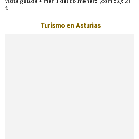
Visita guiada + menú del colmenero (comida): 21
€