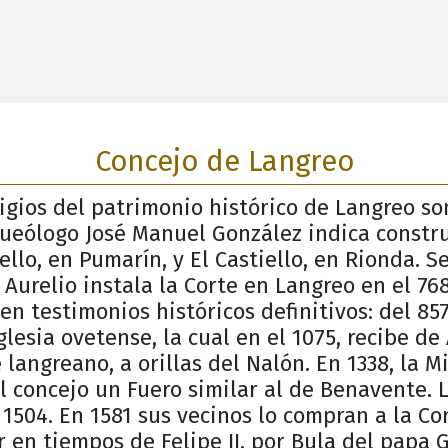
Concejo de Langreo
igios del patrimonio histórico de Langreo so
rqueólogo José Manuel González indica constr
iello, en Pumarín, y El Castiello, en Rionda. 
y Aurelio instala la Corte en Langreo en el 76
en testimonios históricos definitivos: del 8
glesia ovetense, la cual en el 1075, recibe de
e langreano, a orillas del Nalón. En 1338, la 
l concejo un Fuero similar al de Benavente.
504. En 1581 sus vecinos lo compran a la Co
 en tiempos de Felipe II, por Bula del papa Gr