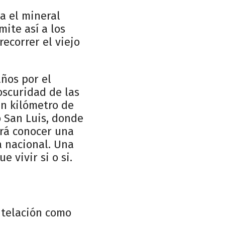
a el mineral
ite así a los
ecorrer el viejo
años por el
oscuridad de las
un kilómetro de
o San Luis, donde
tirá conocer una
a nacional. Una
 vivir si o si.
ntelación como