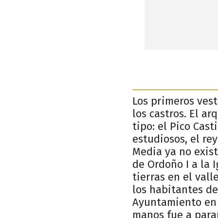
Los primeros vest
los castros. El a
tipo: el Pico Cast
estudiosos, el re
Media ya no exist
de Ordoño I a la I
tierras en el vall
los habitantes de
Ayuntamiento en 1
manos fue a parar