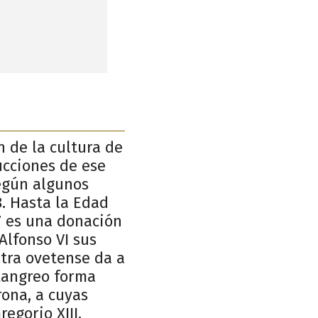
n de la cultura de
ucciones de ese
Según algunos
8. Hasta la Edad
57 es una donación
 Alfonso VI sus
Mitra ovetense da a
 Langreo forma
rona, a cuyas
egorio XIII.