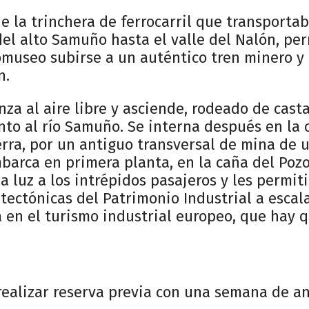
e la trinchera de ferrocarril que transportab
el alto Samuño hasta el valle del Nalón, perm
omuseo subirse a un auténtico tren minero y r
n.
nza al aire libre y asciende, rodeado de cast
unto al río Samuño. Se interna después en la 
erra, por un antiguo transversal de mina de 
barca en primera planta, en la caña del Poz
la luz a los intrépidos pasajeros y les permi
itectónicas del Patrimonio Industrial a escal
 en el turismo industrial europeo, que hay que
realizar reserva previa con una semana de a