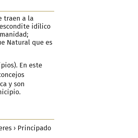
 traen a la
escondite idílico
umanidad;
ue Natural que es
pios). En este
 concejos
ca y son
icipio.
eres › Principado