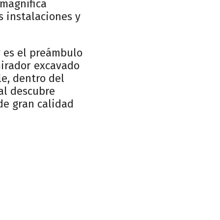
 magnífica
 instalaciones y
y es el preámbulo
 mirador excavado
le, dentro del
al descubre
de gran calidad