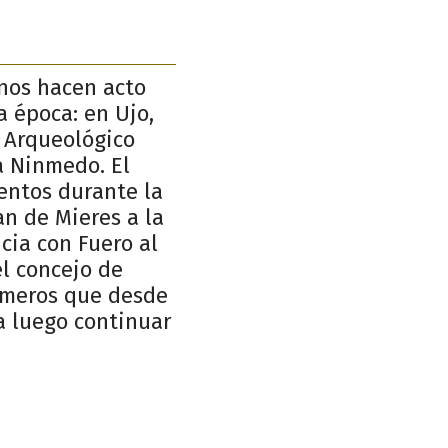
anos hacen acto
a época: en Ujo,
 Arqueológico
 a Ninmedo. El
entos durante la
an de Mieres a la
cia con Fuero al
el concejo de
romeros que desde
a luego continuar