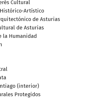
erés Cultural
istórico-Artístico
quitectónico de Asturias
ltural de Asturias
e la Humanidad
n
ral
ata
tiago (interior)
urales Protegidos