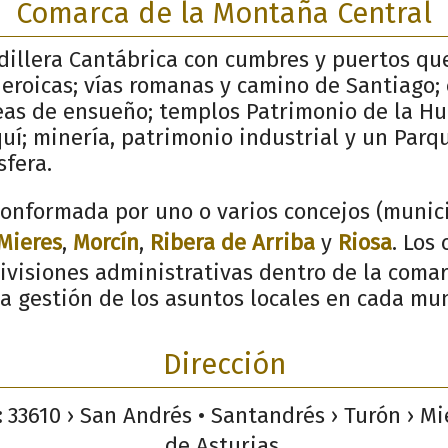
Comarca de la Montaña Central
dillera Cantábrica con cumbres y puertos que
roicas; vías romanas y camino de Santiago; 
deas de ensueño; templos Patrimonio de la H
uí; minería, patrimonio industrial y un Parq
sfera.
onformada por uno o varios concejos (munici
Mieres
,
Morcín
,
Ribera de Arriba
y
Riosa
. Los
ivisiones administrativas dentro de la comar
a gestión de los asuntos locales en cada mun
Dirección
:
33610 › San Andrés • Santandrés › Turón › Mi
de Asturias.