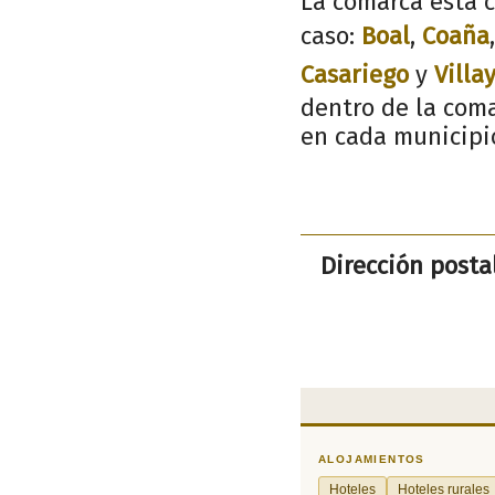
La comarca está c
caso:
Boal
,
Coaña
Casariego
y
Villa
dentro de la coma
en cada municipi
Dirección postal