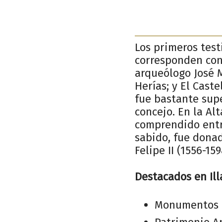
Los primeros test
corresponden con 
arqueólogo José M
Herías; y El Cast
fue bastante supe
concejo. En la Al
comprendido entr
sabido, fue donad
Felipe II (1556-15
Destacados en Ill
Monumentos 