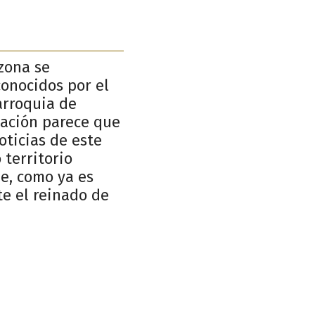
zona se
conocidos por el
arroquia de
ización parece que
oticias de este
 territorio
e, como ya es
te el reinado de