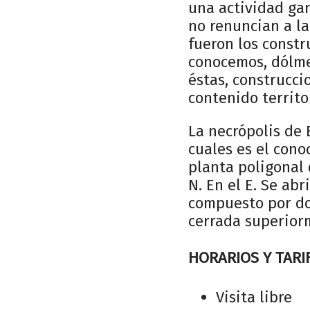
una actividad gan
no renuncian a la
fueron los const
conocemos, dólmen
éstas, construcci
contenido territor
La necrópolis de 
cuales es el con
planta poligonal 
N. En el E. Se abr
compuesto por do
cerrada superior
HORARIOS Y TARI
Visita libre