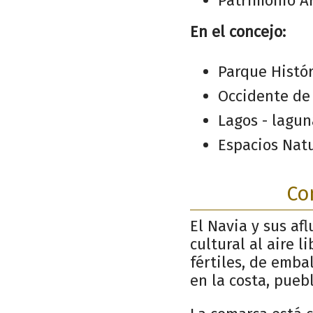
Patrimonio Ar
En el concejo:
Parque Histór
Occidente de
Lagos - lagun
Espacios Nat
Co
El Navia y sus af
cultural al aire l
fértiles, de emba
en la costa, puebl