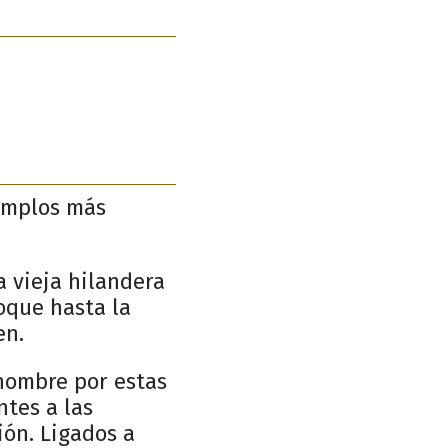
emplos más
a vieja hilandera
Roque hasta la
en.
 hombre por estas
ntes a las
ón. Ligados a