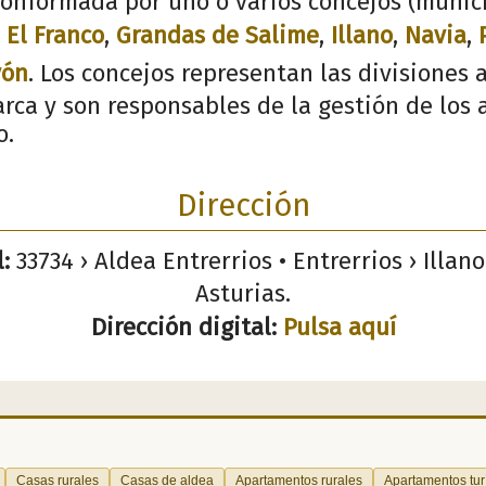
onformada por uno o varios concejos (munici
,
El Franco
,
Grandas de Salime
,
Illano
,
Navia
,
yón
. Los concejos representan las divisiones 
rca y son responsables de la gestión de los 
o.
Dirección
:
33734 › Aldea Entrerrios • Entrerrios › Illan
Asturias.
Dirección digital:
Pulsa aquí