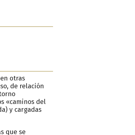
 en otras
so, de relación
torno
os «caminos del
da) y cargadas
as que se