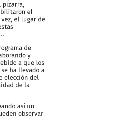
 pizarra,
bilitaron el
vez, el lugar de
estas
……
programa de
laborando y
Debido a que los
 se ha llevado a
e elección del
lidad de la
reando así un
pueden observar