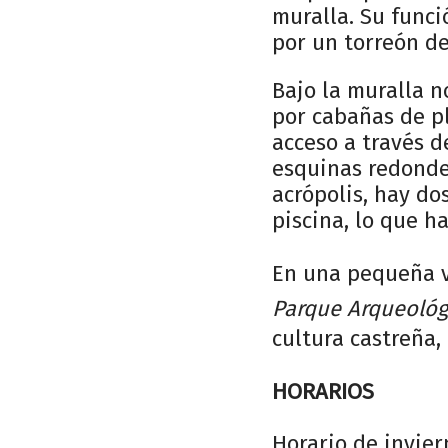
muralla. Su funci
por un torreón d
Bajo la muralla n
por cabañas de pl
acceso a través d
esquinas redondea
acrópolis, hay do
piscina, lo que h
En una pequeña v
Parque Arqueológ
cultura castreña,
HORARIOS
Horario de invier