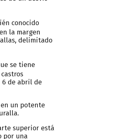
bién conocido
 en la margen
allas, delimitado
ue se tiene
 castros
6 de abril de
e en un potente
ralla.
arte superior está
o por una