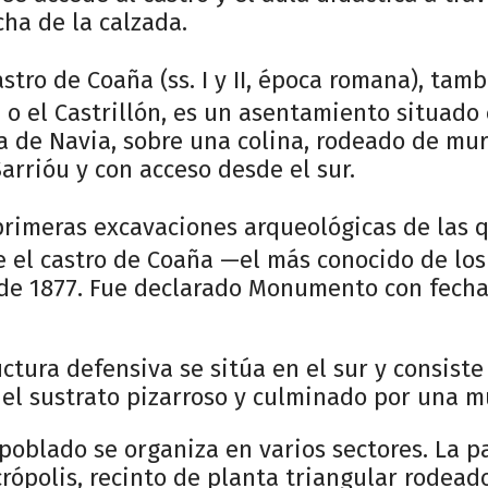
cha de la calzada.
astro de Coaña (ss. I y II, época romana), tam
 o el Castrillón, es un asentamiento situado
ía de Navia, sobre una colina, rodeado de mur
Sarrióu y con acceso desde el sur.
rimeras excavaciones arqueológicas de las q
 el castro de Coaña —el más conocido de los
de 1877. Fue declarado Monumento con fecha 
uctura defensiva se sitúa en el sur y consist
el sustrato pizarroso y culminado por una mu
poblado se organiza en varios sectores. La p
rópolis, recinto de planta triangular rodead