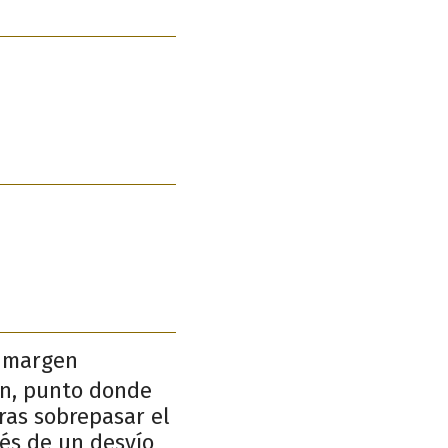
a margen
pín, punto donde
ras sobrepasar el
vés de un desvío